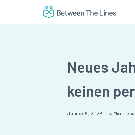
Skip
to
main
content
Neues Jah
keinen pe
Januar 9, 2026
3 Min. Lese