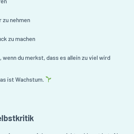
ren
r zu nehmen
ruck zu machen
n, wenn du merkst, dass es allein zu viel wird
 das ist Wachstum.
lbstkritik