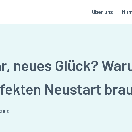
Über uns
Mit
r, neues Glück? War
rfekten Neustart bra
zeit