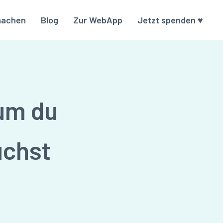
machen
Blog
Zur WebApp
Jetzt spenden ♥
um du
uchst