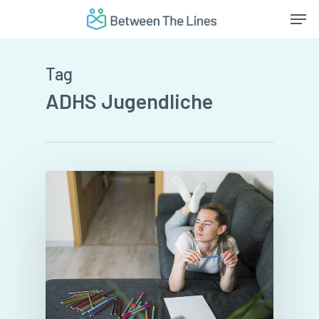
Skip
Men
to
main
content
Tag
ADHS Jugendliche