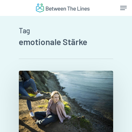
Skip
Men
to
main
content
Tag
emotionale Stärke