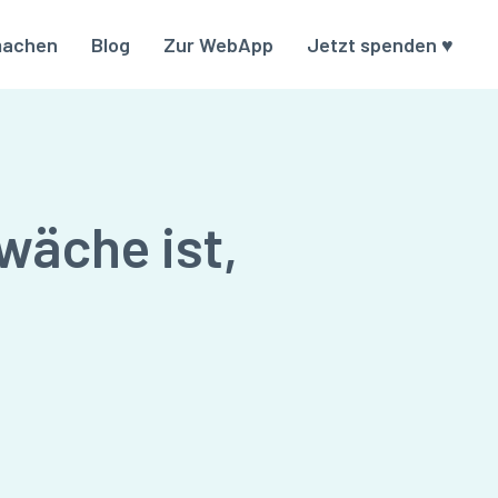
machen
Blog
Zur WebApp
Jetzt spenden ♥
wäche ist,