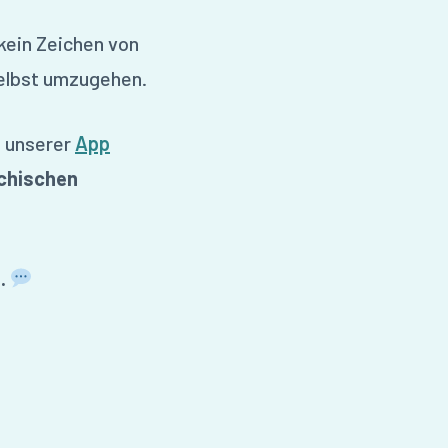
 kein Zeichen von
selbst umzugehen.
n unserer
App
chischen
.