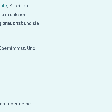
hule
, Streit zu
au in solchen
g brauchst
und sie
g übernimmst. Und
dest über deine