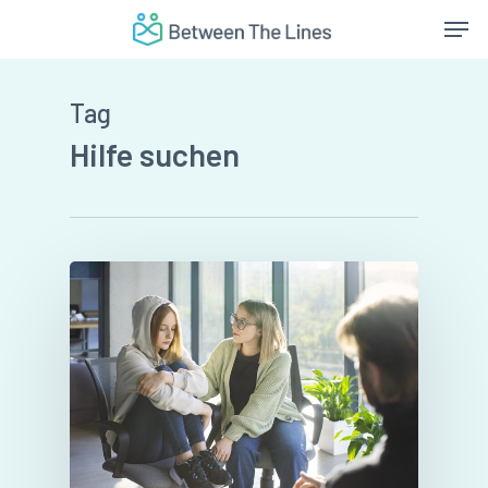
Skip
Men
to
main
content
Tag
Hilfe suchen