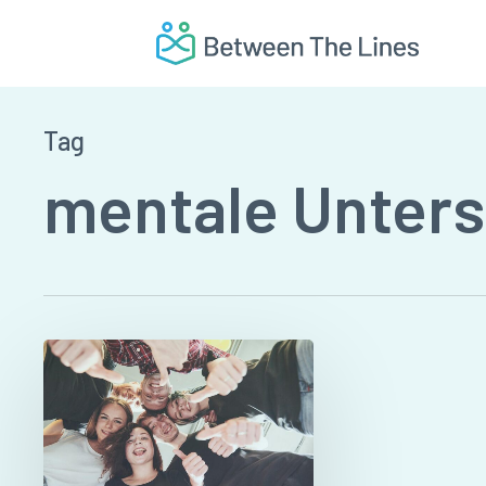
Skip
to
main
content
Tag
mentale Unters